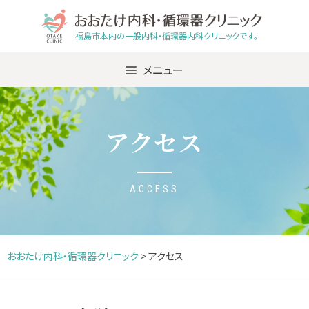
Skip
to
福島市本内の一般内科・循環器内科クリニックです。
content
メニュー
アクセス
ACCESS
おおたけ内科・循環器クリニック
>
アクセス